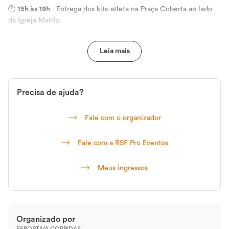
🕐
15h às 19h
- Entrega dos kits-atleta na Praça Coberta ao lado
da Igreja Matriz.
🚶
20h
- Largada da Corrida 5k e 10k.
Precisa de ajuda?
Fale com o organizador
Fale com a RSF Pro Eventos
Meus ingressos
Organizado por
ESPORTIVA CORRIDAS