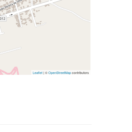
Leaflet
| ©
OpenStreetMap
contributors