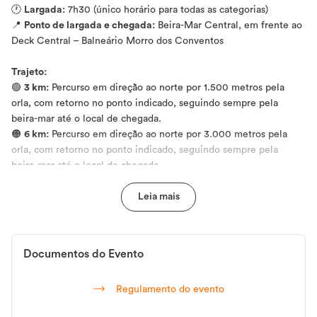
🕐
Largada:
7h30 (único horário para todas as categorias)
📍
Ponto de largada e chegada:
Beira-Mar Central, em frente ao
Deck Central – Balneário Morro dos Conventos
Trajeto:
🟢
3 km:
Percurso em direção ao norte por 1.500 metros pela
orla, com retorno no ponto indicado, seguindo sempre pela
beira-mar até o local de chegada.
🟠
6 km:
Percurso em direção ao norte por 3.000 metros pela
orla, com retorno no ponto indicado, seguindo sempre pela
beira-mar até o local de chegada.
📝
Informações Importantes:
A inscrição do atleta na prova implica na total aceitação e
compreensão deste regulamento. Qualquer dúvida deve ser
esclarecida diretamente com a organização.
Documentos do Evento
🛡 A organização recomenda a leitura completa deste
Regulamento do evento
regulamento antes da participação.