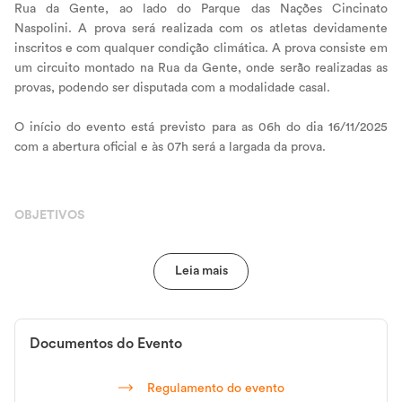
Rua da Gente, ao lado do Parque das Nações Cincinato
Naspolini. A prova será realizada com os atletas devidamente
inscritos e com qualquer condição climática. A prova consiste em
um circuito montado na Rua da Gente, onde serão realizadas as
provas, podendo ser disputada com a modalidade casal.
O início do evento está previsto para as 06h do dia 16/11/2025
com a abertura oficial e às 07h será a largada da prova.
OBJETIVOS
O projeto Desafio de casais de Criciúma tem por objetivo
difundir a prática de atividade física, estimular a qualidade de
vida e bem-estar da comunidade em geral por meio de uma
prova realizada em duplas (intituladas casais). Além de promover
a integração entre atletas e comunidade local.
Documentos do Evento
ORGANIZAÇÃO
Regulamento do evento