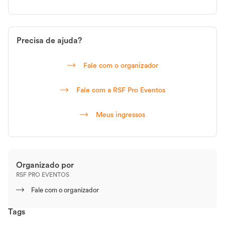
Promoção: M3 GRUPO DE CORRIDA / ENTRE ELAS Realização:
RSF PRO EVENTOS LTDA
Precisa de ajuda?
CATEGORIAS
Fale com o organizador
Casal/Dupla – (obrigatório correr juntos)
Fale com a RSF Pro Eventos
MODALIDADES
Meus ingressos
3KM – CASAIS/DUPLAS
6KM – CASAIS/DUPLAS
Organizado por
INSCRIÇÕES
RSF PRO EVENTOS
Através do site www.rsfproeventos.com.br nos valores e lotes a
Fale com o organizador
seguir:
Tags
1° LOTE – 05/09/2025 A 10/11/2025